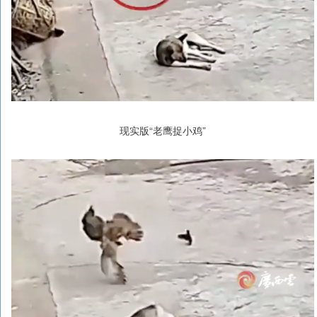
现实版“老鹰捉小鸡”