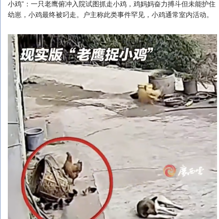
小鸡”：一只老鹰俯冲入院试图抓走小鸡，鸡妈妈奋力搏斗但未能护住
幼崽，小鸡最终被叼走。户主称此类事件罕见，小鸡通常室内活动。‌‌