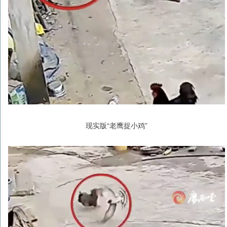
现实版“老鹰捉小鸡”