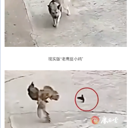
现实版“老鹰捉小鸡”