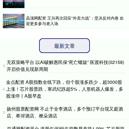
晶顶网配资 王兴再次回应“外卖大战”：坚决反对内卷 欢
迎更多参与者入场
最新文章
无双策略平台 以AI破解惠民保“死亡螺旋” 医渡科技(02158)
开启价值兑现新周期
金点配资 A股指数全线下跌，但个股涨多跌少，超3000股
上涨！芯片股普跌，寒武纪跌超5%，人形机器人爆发，多
股涨停丨A股早盘
扬州股票配资网 不止于全李酒店，多个预订平台现又庭酒
店、希堓酒店、桠朵酒店
益通网配资平台 港股午评|恒生指数早盘跌1.09% 芯片股跌