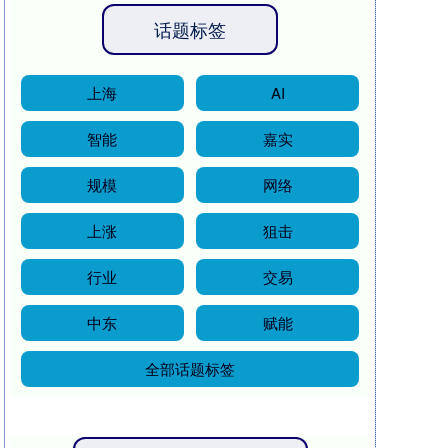
话题标签
上海
AI
智能
嘉实
规模
网络
上涨
狙击
行业
交易
中东
赋能
全部话题标签