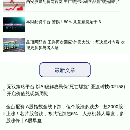
西安股票配资网官网 中广核推出研学品牌“核光同行”
本财配资平台 警惕！80% 儿童癫痫始于 6
晶顶网配资 王兴再次回应“外卖大战”：坚决反对内卷 欢
迎更多参与者入场
最新文章
无双策略平台 以AI破解惠民保“死亡螺旋” 医渡科技(02158)
开启价值兑现新周期
金点配资 A股指数全线下跌，但个股涨多跌少，超3000股
上涨！芯片股普跌，寒武纪跌超5%，人形机器人爆发，多
股涨停丨A股早盘