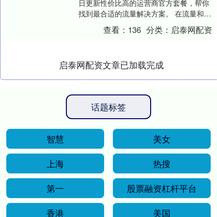
日更新性价比高的运营商官方套餐，帮你
找到最合适的流量解决方案。 在流量和通
话需求日益增长的今天，还在为高昂的通
查看：
136
分类：
启泰网配资
信费用发愁？浙....
启泰网配资文章已加载完成
话题标签
智慧
美女
上海
热搜
第一
股票融资杠杆平台
香港
美国