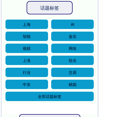
话题标签
上海
AI
智能
嘉实
规模
网络
上涨
狙击
行业
交易
中东
赋能
全部话题标签