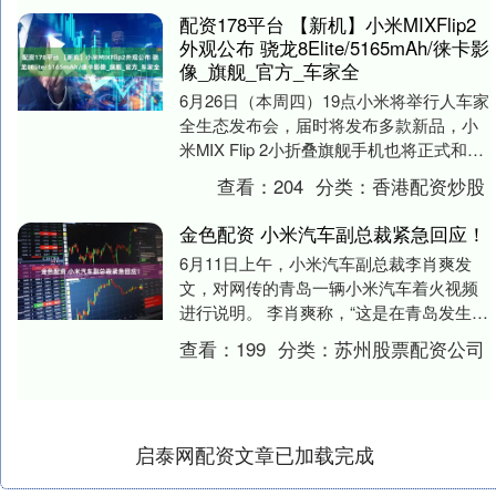
配资178平台 【新机】小米MIXFlip2
外观公布 骁龙8Elite/5165mAh/徕卡影
像_旗舰_官方_车家全
6月26日（本周四）19点小米将举行人车家
全生态发布会，届时将发布多款新品，小
米MIX Flip 2小折叠旗舰手机也将正式和大
家见面，今天官方首次公布了MIX ....
查看：
204
分类：
香港配资炒股
金色配资 小米汽车副总裁紧急回应！
6月11日上午，小米汽车副总裁李肖爽发
文，对网传的青岛一辆小米汽车着火视频
进行说明。 李肖爽称，“这是在青岛发生的
一起普通交通事故，系自车在正常直行过
查看：
199
分类：
苏州股票配资公司
程中，与旁....
启泰网配资文章已加载完成