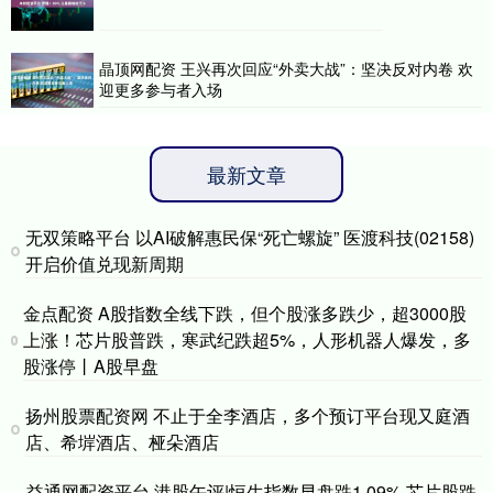
晶顶网配资 王兴再次回应“外卖大战”：坚决反对内卷 欢
迎更多参与者入场
最新文章
无双策略平台 以AI破解惠民保“死亡螺旋” 医渡科技(02158)
开启价值兑现新周期
金点配资 A股指数全线下跌，但个股涨多跌少，超3000股
上涨！芯片股普跌，寒武纪跌超5%，人形机器人爆发，多
股涨停丨A股早盘
扬州股票配资网 不止于全李酒店，多个预订平台现又庭酒
店、希堓酒店、桠朵酒店
益通网配资平台 港股午评|恒生指数早盘跌1.09% 芯片股跌