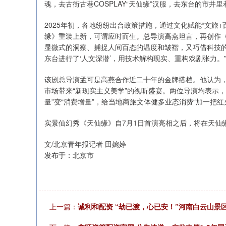
魂，去古街古巷COSPLAY“天仙缘”汉服，去东台的市
2025年初，各地纷纷出台政策措施，通过文化赋能“文旅
缘》重装上新，可谓应时而生。总导演高燕坦言，再创作《
显微式的洞察、捕捉人间百态的温度和皱褶，又巧借科技的
东台进行了‘人文深潜’，用技术解构现实、重构戏剧张力。
该剧总导演孟可是高燕合作近二十年的金牌搭档。他认为，
市场带来“新现实主义美学”的视听盛宴。两位导演均表示
量”变“消费增量”，给当地商旅文体健多业态消费“加一把红
实景仙幻秀《天仙缘》自7月1日首演亮相之后，将在天仙
文/北京青年报记者 田婉婷
发布于：北京市
上一篇：
诚利和配资 “劫已渡，心已安！”河南白云山景