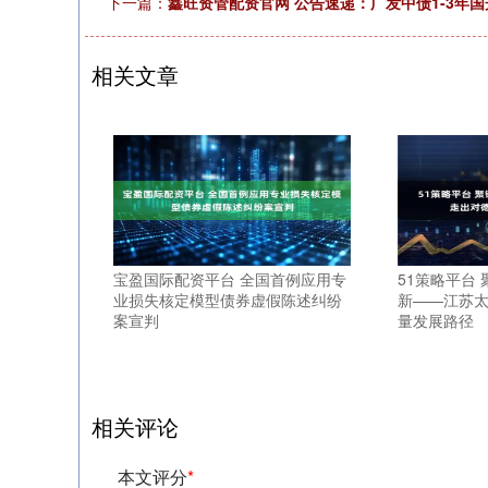
下一篇：
鑫旺资管配资官网 公告速递：广发中债1-3年
相关文章
宝盈国际配资平台 全国首例应用专
51策略平台 
业损失核定模型债券虚假陈述纠纷
新——江苏
案宣判
量发展路径
相关评论
本文评分
*