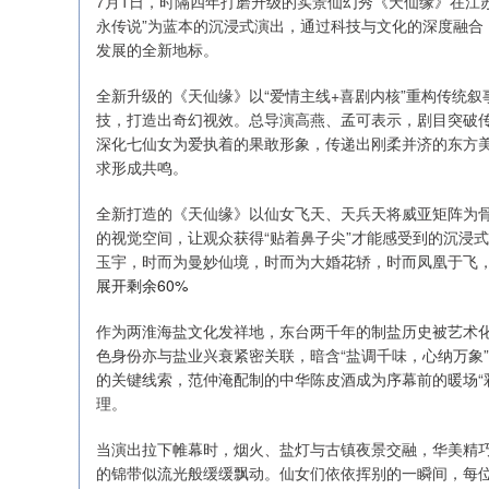
7月1日，时隔四年打磨升级的实景仙幻秀《天仙缘》在江
永传说”为蓝本的沉浸式演出，通过科技与文化的深度融合
发展的全新地标。
全新升级的《天仙缘》以“爱情主线+喜剧内核”重构传统
技，打造出奇幻视效。总导演高燕、孟可表示，剧目突破传
深化七仙女为爱执着的果敢形象，传递出刚柔并济的东方美
求形成共鸣。
全新打造的《天仙缘》以仙女飞天、天兵天将威亚矩阵为骨
的视觉空间，让观众获得“贴着鼻子尖”才能感受到的沉浸
玉宇，时而为曼妙仙境，时而为大婚花轿，时而凤凰于飞，
展开剩余60%
作为两淮海盐文化发祥地，东台两千年的制盐历史被艺术
色身份亦与盐业兴衰紧密关联，暗含“盐调千味，心纳万象
的关键线索，范仲淹配制的中华陈皮酒成为序幕前的暖场“
理。
当演出拉下帷幕时，烟火、盐灯与古镇夜景交融，华美精
的锦带似流光般缓缓飘动。仙女们依依挥别的一瞬间，每