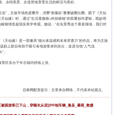
井里巷、乡间美景、步道营地享受生活的鲜活与美好。
+百业”，文旅市场热度攀升，消费“新爆款”屡屡破圈出圈。眼下《天仙
天仙缘》时，通过“生活显微镜+科技棱镜”的双重创作逻辑，既妙用
棱镜缔造超现实美学奇观。她说：“在实景秀这个垂直领域，我们对
”
《天仙缘》是一部兼具“烟火体温感和未来穿透力”的作品，将为文旅
，该剧上新后有助于吸引各地游客来到东台，促进当地“人气流
火”。
缘景区东台千年古镇内持续上演。
启泰网配资提示：文章来自网络，不代表本站观点。
区被困游客已下山，穿睡衣从泥沙中刨车辆_嵩县_暴雨_救援