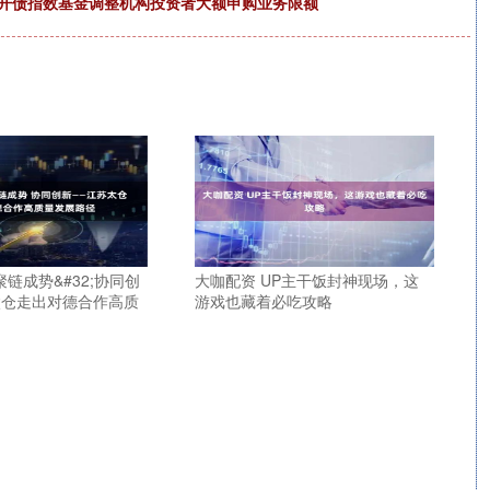
国开债指数基金调整机构投资者大额申购业务限额
聚链成势&#32;协同创
大咖配资 UP主干饭封神现场，这
太仓走出对德合作高质
游戏也藏着必吃攻略