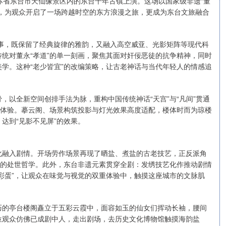
苏省东台市天仙缘景区内的东台千年古镇上演。这场以国家级非遗“董
，为观众开启了一场跨越时空的东方浪漫之旅，更成为东台文旅融合
叙事，既保留了经典旋律的雅韵，又融入高空威亚、光影矩阵等现代科
统对董永“孝道”的单一刻画，聚焦其面对奸佞恶徒的抗争精神，同时
学。这种“老少皆宜”的改编策略，让古老神话与当代年轻人的情感追
，以全新空间创排手法为脉，重构中国传统神话“天宫”与“凡间”贯通
式体验。摹云阁、场景构筑投影与灯光效果高度适配，楼体时而为琼楼
达到“见影不见屏”的效果。
化融入剧情。开场劳作场景再现了晒盐、煮盐的古老技艺，正反派角
”的处世哲学。此外，东台非遗元素贯穿全剧：发绣技艺化作推动剧情
彩蛋”，让观众在味觉与视觉的双重体验中，触摸这座城市的文脉肌
巧的亭台楼阁矗立于五彩云霞中，面容如玉的仙女们挥动长袖，腰间
位观众仿佛已成剧中人，走出剧场，去历史文化博物馆触摸海韵盐