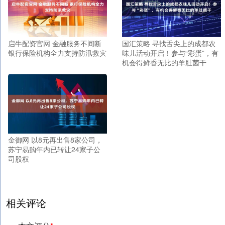
启牛配资官网 金融服务不间断
国汇策略 寻找舌尖上的成都农
银行保险机构全力支持防汛救灾
味儿活动开启！参与“彩蛋”，有
机会得鲜香无比的羊肚菌干
金御网 以8元再出售8家公司，
苏宁易购年内已转让24家子公
司股权
相关评论